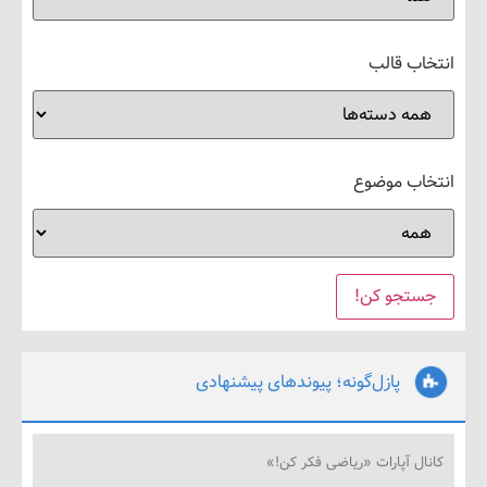
ب قالب
ب موضوع
پازل‌گونه؛ پیوندهای پیشنهادی
ل آپارات «ریاضی فکر کن!»