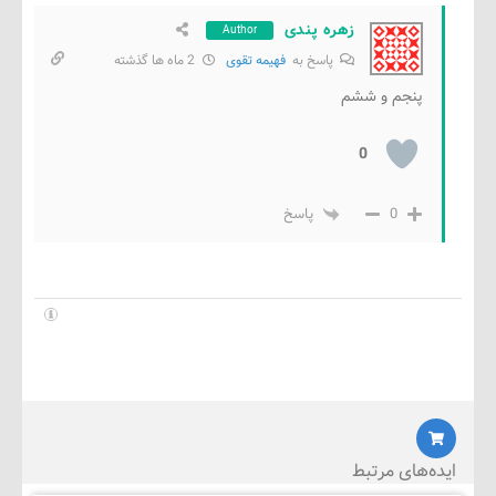
زهره پندی
Author
پاسخ به
فهیمه تقوی
2 ماه ها گذشته
پنجم و ششم
0
0
پاسخ
‌های مرتبط