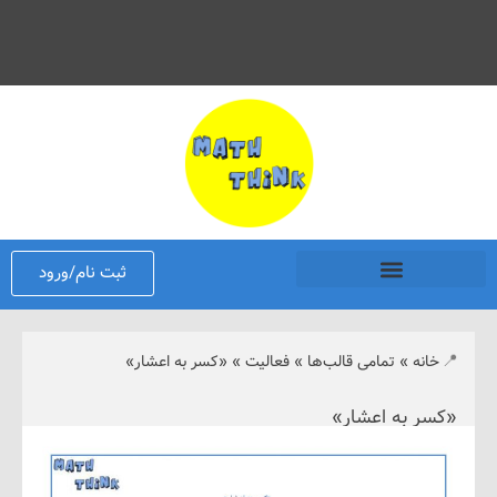
ثبت نام/ورود
نه
»
تمامی قالب‌ها
»
فعالیت
»
«کسر به اعشار»
 به اعشار»