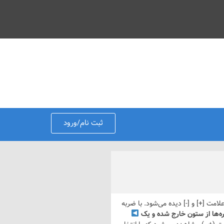
ثبت نام/ورود
امت [+] و [-] دیده می‌شود. با ضربه