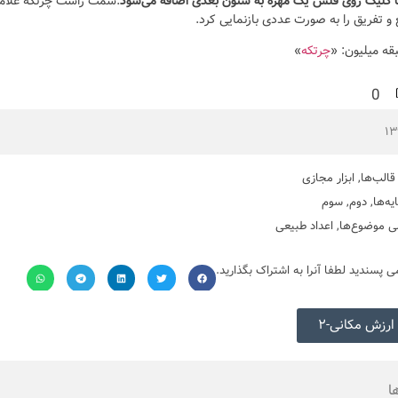
ا کلیک روی فلش یک مهره به ستون بعدی اضافه می‌شود
.سمت راست چرتکه علامت
و تفریق را به صورت عددی بازنمایی کرد.
بقه میلیون: «
چرتکه
»
0
قالب‌ها
,
ابزار مجازی
یه‌ها
,
دوم
,
سوم
ی موضوع‌ها
,
اعداد طبیعی
می پسندید لطفا آنرا به اشتراک بگذارید.
ارزش مکانی-۲
ا