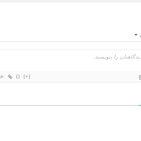
{}
[+]