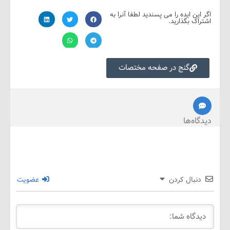
ین ایده را می پسندید لطفا آنرا به
ک بگذارید.
گنج در صفحه مختصات
ه‌ها
نبال کردن
عضویت