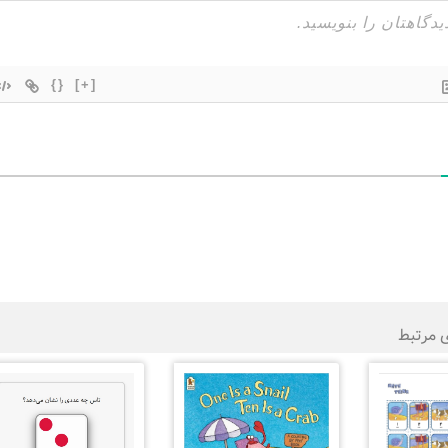
{}
[+]
ی مرتبط