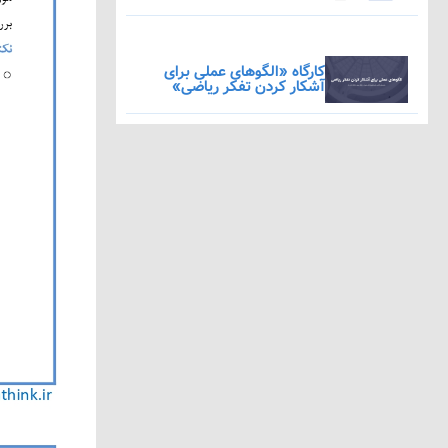
کارگاه «الگوهای عملی برای
آشکار کردن تفکر ریاضی»