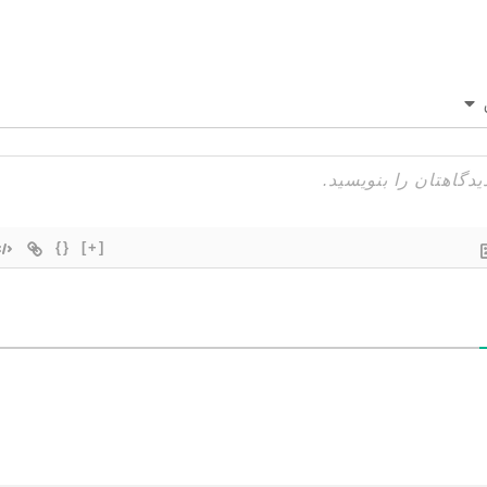
{}
[+]