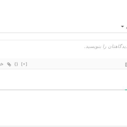
{}
[+]