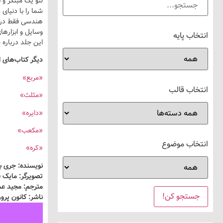
لئو یک مبتکر و
شما را با دنیای
هندسی فقط در ر
وسایل و ابزارها
انتخاب پایه
این جلد درباره 
دیگر کتاب‌های 
«مربع»
انتخاب قالب
«مثلث»
«دایره»
«مکعب»
انتخاب موضوع
«کره»
نویسنده: جری با
تصویرگر: مایک 
مترجم: مجید عم
ناشر: کانون پر