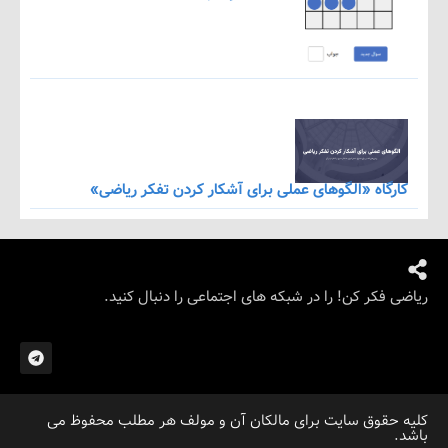
اه «الگوهای عملی برای آشکار کردن تفکر ریاضی»
کر کن! را در شبکه های اجتماعی را دنبال کنید.
قوق سایت برای مالکان آن و مولف هر مطلب محفوظ می