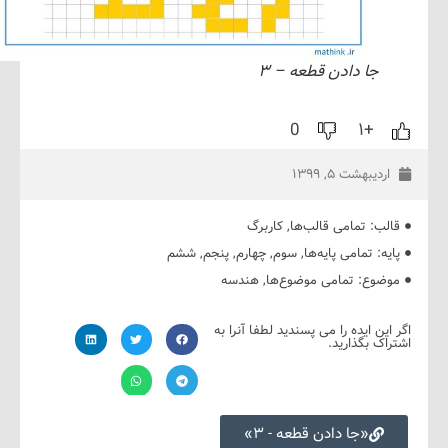
جا دادن قطعه – ۳
0
+۱
دیبهشت ۵, ۱۳۹۹
ب:
تمامی قالب‌ها
,
کاربرگ
ه:
تمامی پایه‌ها
,
سوم
,
چهارم
,
پنجم
,
ششم
ضوع:
تمامی موضوع‌ها
,
هندسه
ین ایده را می پسندید لطفا آنرا به
ک بگذارید.
«جا دادن قطعه - ۳»