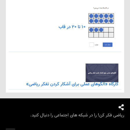
۱۰ تا ۲۰ در قاب
اه «الگوهای عملی برای آشکار کردن تفکر ریاضی»
کر کن! را در شبکه های اجتماعی را دنبال کنید.