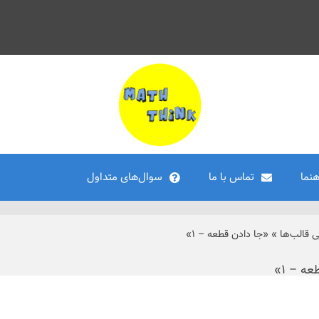
هنما
تماس با ما
سوال‌های متداول
ی قالب‌ها
»
«جا دادن قطعه – ۱»
ه – ۱»