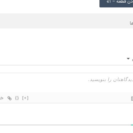
ن قطعه – ۱»
ا
{}
[+]