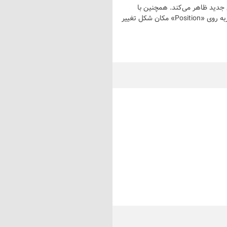
ز درستی پاسخ خود مطمئن شوید و « New Shape » شکل‌های جدید ظاهر می‌کند. همچنین با
انتخاب گزینه‌ی «V/H/D Line» محور تقارن به حالت‌ها افقی، عمودی و مورب تغییر می‌کند. با ضربه روی «Position» مکان شکل تغییر