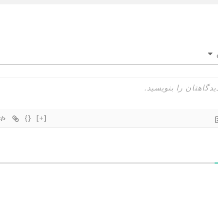
{}
[+]