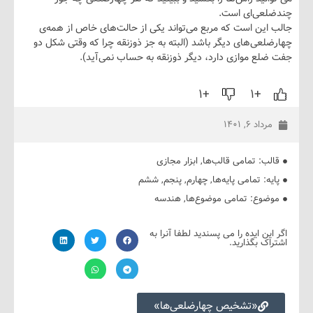
عی‌ای است.
ین است که مربع می‌تواند یکی از حالت‌های خاص از همه‌ی
عی‌های دیگر باشد (البته به جز ذوزنقه چرا که وقتی شکل دو
ع موازی دارد، دیگر ذوزنقه به حساب نمی‌آید).
+۱
+۱
داد ۶, ۱۴۰۱
ب:
تمامی قالب‌ها
,
ابزار مجازی
ه:
تمامی پایه‌ها
,
چهارم
,
پنجم
,
ششم
ضوع:
تمامی موضوع‌ها
,
هندسه
ین ایده را می پسندید لطفا آنرا به
ک بگذارید.
«تشخیص چهارضلعی‌ها»