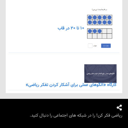
۱۰ تا ۲۰ در قاب
اه «الگوهای عملی برای آشکار کردن تفکر ریاضی»
کر کن! را در شبکه های اجتماعی را دنبال کنید.